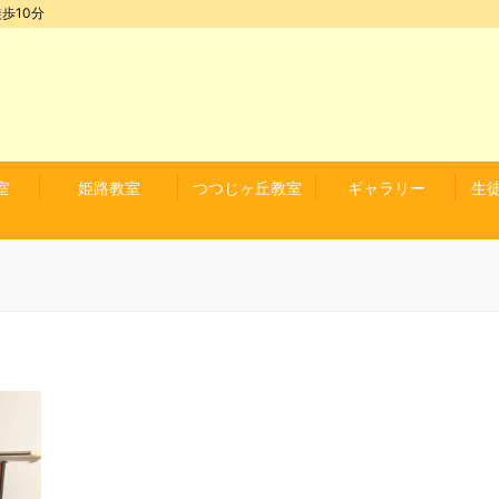
歩10分
室
姫路教室
つつじヶ丘教室
ギャラリー
生