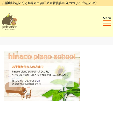
八幡山駅徒歩1分と姫路市白浜町,八家駅徒歩10分,つつじヶ丘徒歩10分
Menu