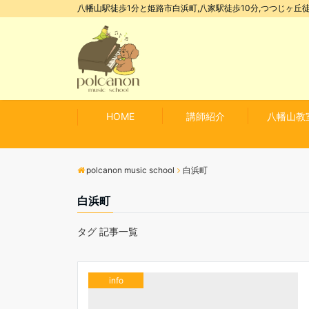
八幡山駅徒歩1分と姫路市白浜町,八家駅徒歩10分,つつじヶ丘徒
HOME
講師紹介
八幡山教
polcanon music school
白浜町
白浜町
タグ 記事一覧
info