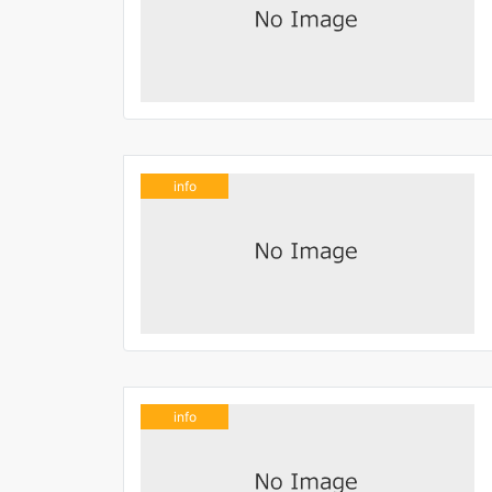
info
info