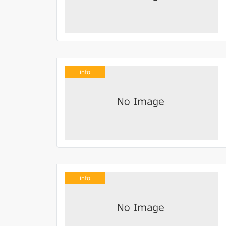
info
info