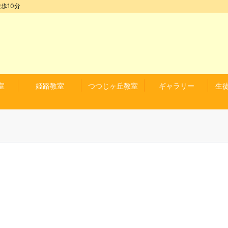
歩10分
室
姫路教室
つつじヶ丘教室
ギャラリー
生