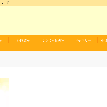
歩10分
室
姫路教室
つつじヶ丘教室
ギャラリー
生