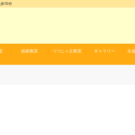
歩10分
室
姫路教室
つつじヶ丘教室
ギャラリー
生