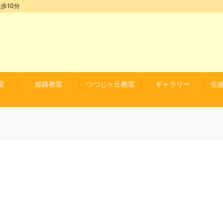
歩10分
室
姫路教室
つつじヶ丘教室
ギャラリー
生